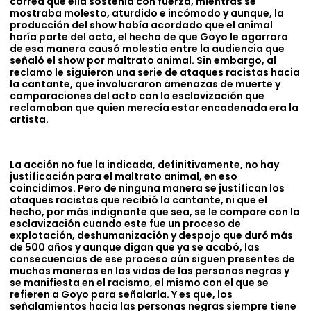
correa que ella sostenía con fuerza, mientras se
mostraba molesto, aturdido e incómodo y aunque, la
producción del show había acordado que el animal
haría parte del acto, el hecho de que Goyo le agarrara
de esa manera causó molestia entre la audiencia que
señaló el show por maltrato animal. Sin embargo, al
reclamo le siguieron una serie de ataques racistas hacia
la cantante, que involucraron amenazas de muerte y
comparaciones del acto con la esclavización que
reclamaban que quien merecía estar encadenada era la
artista.
La acción no fue la indicada, definitivamente, no hay
justificación para el maltrato animal, en eso
coincidimos. Pero de ninguna manera se justifican los
ataques racistas que recibió la cantante, ni que el
hecho, por más indignante que sea, se le compare con la
esclavización cuando este fue un proceso de
explotación, deshumanización y despojo que duró más
de 500 años y aunque digan que ya se acabó, las
consecuencias de ese proceso aún siguen presentes de
muchas maneras en las vidas de las personas negras y
se manifiesta en el racismo, el mismo con el que se
refieren a Goyo para señalarla. Y es que, los
señalamientos hacia las personas negras siempre tiene